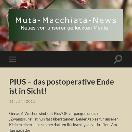
Muta
Macchiata-
News
Suchfe
Mobile-
ein-/a
Menü
ein-/ausblenden
PIUS – das postoperative Ende
ist in Sicht!
11. JUNI 2011
Genau 6 Wochen sind seit Pius´OP vergangen und die
„Zwangsruhe“ ist nun fast überstanden. Leider gab es für unseren
Kleinen einen sehr schmerzhaften Rückschlag zu verkraften. Am
Tag nach der