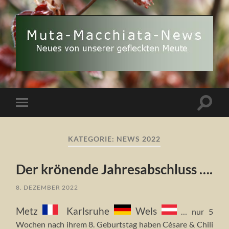
Muta
Macchiata-
News
Suchfe
Mobile-
ein-/a
Menü
ein-/ausblenden
KATEGORIE:
NEWS 2022
Der krönende Jahresabschluss ….
8. DEZEMBER 2022
Metz
Karlsruhe
Wels
… nur 5
Wochen nach ihrem 8. Geburtstag haben Césare & Chili