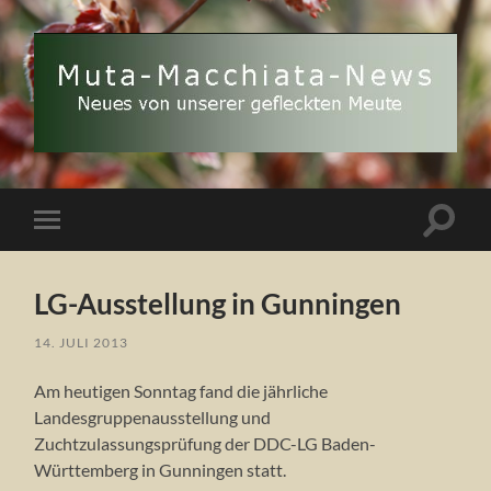
Muta
Macchiata-
News
Suchfe
Mobile-
ein-/a
Menü
ein-/ausblenden
LG-Ausstellung in Gunningen
14. JULI 2013
Am heutigen Sonntag fand die jährliche
Landesgruppenausstellung und
Zuchtzulassungsprüfung der DDC-LG Baden-
Württemberg in Gunningen statt.