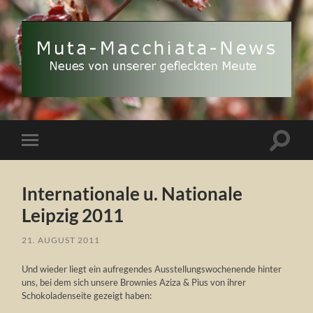
Muta
Macchiata-
News
Suchfe
Mobile-
ein-/a
Menü
ein-/ausblenden
Internationale u. Nationale
Leipzig 2011
21. AUGUST 2011
Und wieder liegt ein aufregendes Ausstellungswochenende hinter
uns, bei dem sich unsere Brownies Aziza & Pius von ihrer
Schokoladenseite gezeigt haben: