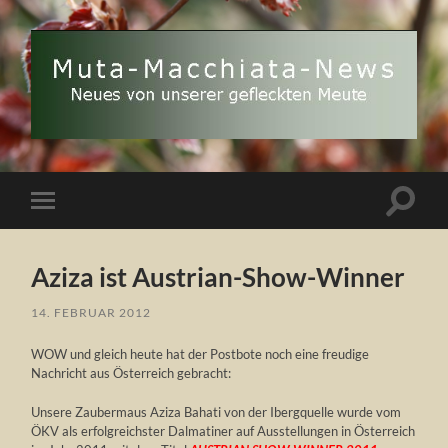
Muta
Macchiata-
News
Suchfe
Mobile-
ein-/a
Menü
ein-/ausblenden
Aziza ist Austrian-Show-Winner
14. FEBRUAR 2012
WOW und gleich heute hat der Postbote noch eine freudige
Nachricht aus Österreich gebracht:
Unsere Zaubermaus Aziza Bahati von der Ibergquelle wurde vom
ÖKV als erfolgreichster Dalmatiner auf Ausstellungen in Österreich