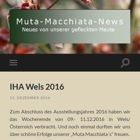
Muta
Macchiata-
News
Suchfe
Mobile-
ein-/a
Menü
ein-/ausblenden
IHA Wels 2016
13. DEZEMBER 2016
Zum Abschluss des Ausstellungsjahres 2016 haben wir
das Wochenende von 09.- 11.12.2016 in Wels/
Österreich verbracht. Und noch einmal durften wir uns
über schöne Erfolge unserer „Muta Macchiata´s“ freuen.