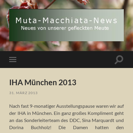
Muta
Macchiata-
News
Suchfe
Mobile-
ein-/a
Menü
ein-/ausblenden
IHA München 2013
31. MÄRZ 2013
Nach fast 9-monatiger Ausstellungspause waren wir auf
der IHA in München. Ein ganz großes Kompliment geht
an das Sonderleiterteam des DDC, Sina Marquardt und
Dorina Buchholz! Die Damen hatten den