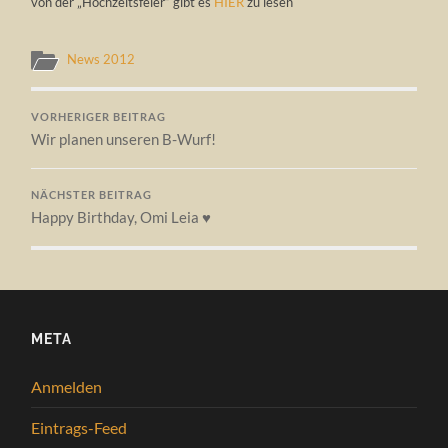
von der „Hochzeitsfeier“ gibt es
HIER
zu lesen
News 2012
VORHERIGER BEITRAG
Wir planen unseren B-Wurf!
NÄCHSTER BEITRAG
Happy Birthday, Omi Leia ♥
META
Anmelden
Eintrags-Feed