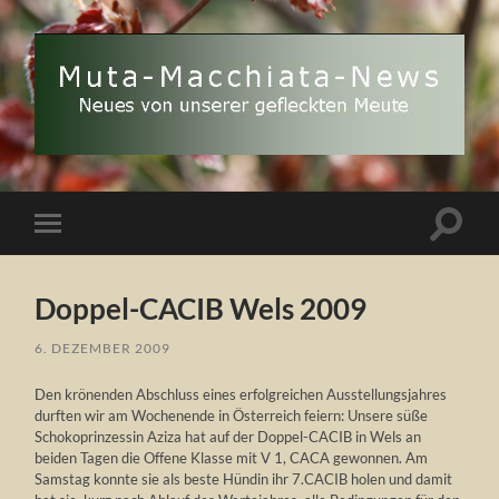
Muta
Macchiata-
News
Suchfe
Mobile-
ein-/a
Menü
ein-/ausblenden
Doppel-CACIB Wels 2009
6. DEZEMBER 2009
Den krönenden Abschluss eines erfolgreichen Ausstellungsjahres
durften wir am Wochenende in Österreich feiern: Unsere süße
Schokoprinzessin Aziza hat auf der Doppel-CACIB in Wels an
beiden Tagen die Offene Klasse mit V 1, CACA gewonnen. Am
Samstag konnte sie als beste Hündin ihr 7.CACIB holen und damit