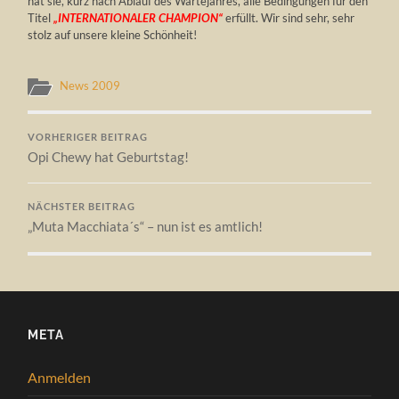
hat sie, kurz nach Ablauf des Wartejahres, alle Bedingungen für den
Titel
„INTERNATIONALER CHAMPION“
erfüllt. Wir sind sehr, sehr
stolz auf unsere kleine Schönheit!
News 2009
VORHERIGER BEITRAG
Opi Chewy hat Geburtstag!
NÄCHSTER BEITRAG
„Muta Macchiata´s“ – nun ist es amtlich!
META
Anmelden