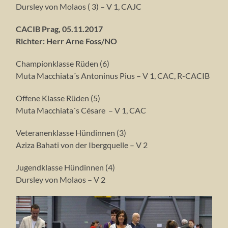
Dursley von Molaos ( 3) – V 1, CAJC
CACIB Prag, 05.11.2017
Richter: Herr Arne Foss/NO
Championklasse Rüden (6)
Muta Macchiata´s Antoninus Pius – V 1, CAC, R-CACIB
Offene Klasse Rüden (5)
Muta Macchiata´s Césare – V 1, CAC
Veteranenklasse Hündinnen (3)
Aziza Bahati von der Ibergquelle – V 2
Jugendklasse Hündinnen (4)
Dursley von Molaos – V 2