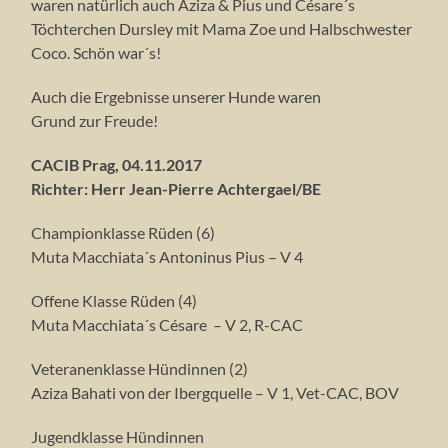
waren natürlich auch Aziza & Pius und Césare´s
Töchterchen Dursley mit Mama Zoe und Halbschwester
Coco. Schön war´s!
Auch die Ergebnisse unserer Hunde waren
Grund zur Freude!
CACIB Prag, 04.11.2017
Richter: Herr Jean-Pierre Achtergael/BE
Championklasse Rüden (6)
Muta Macchiata´s Antoninus Pius – V 4
Offene Klasse Rüden (4)
Muta Macchiata´s Césare – V 2, R-CAC
Veteranenklasse Hündinnen (2)
Aziza Bahati von der Ibergquelle – V 1, Vet-CAC, BOV
Jugendklasse Hündinnen