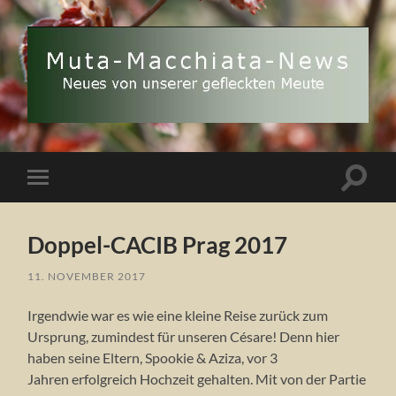
Muta
Macchiata-
News
Suchfe
Mobile-
ein-/a
Menü
ein-/ausblenden
Doppel-CACIB Prag 2017
11. NOVEMBER 2017
Irgendwie war es wie eine kleine Reise zurück zum
Ursprung, zumindest für unseren Césare! Denn hier
haben seine Eltern, Spookie & Aziza, vor 3
Jahren erfolgreich Hochzeit gehalten. Mit von der Partie