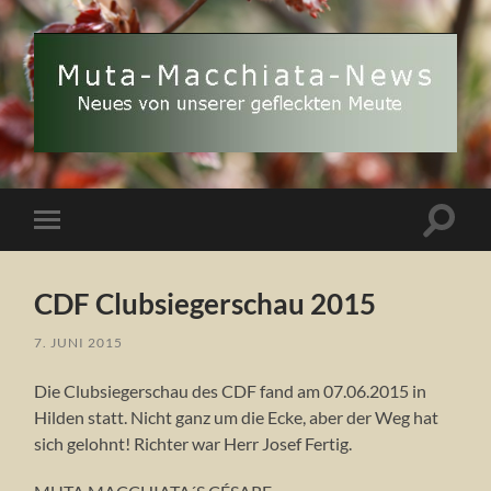
Muta
Macchiata-
News
Suchfe
Mobile-
ein-/a
Menü
ein-/ausblenden
CDF Clubsiegerschau 2015
7. JUNI 2015
Die Clubsiegerschau des CDF fand am 07.06.2015 in
Hilden statt. Nicht ganz um die Ecke, aber der Weg hat
sich gelohnt! Richter war Herr Josef Fertig.